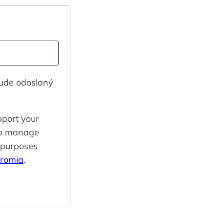
ude odoslaný
pport your
 to manage
r purposes
kromia
.