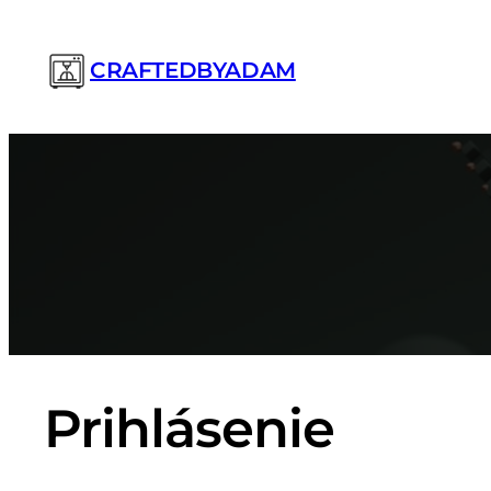
Prejsť
na
CRAFTEDBYADAM
obsah
Prihlásenie