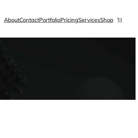
About
Contact
Portfolio
Pricing
Services
Shop
a